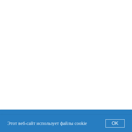
This website uses cookies to ensure you get the
OK
Этот веб-сайт использует файлы cookie
OK
best experience